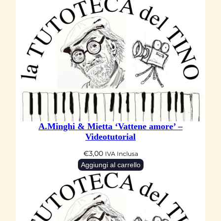
A.Minghi & Mietta ‘Vattene amore’ –
Videotutorial
€
3,00
IVA Inclusa
Aggiungi al carrello