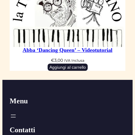
Abba ‘Dancing Queen’ – Videotutorial
€
3,00
IVA Inclusa
Aggiungi al carrello
Menu
Contatti