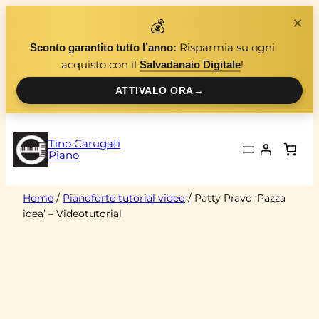
Vai
×
💰
al
Risparmia su ogni
Sconto garantito tutto l’anno:
contenuto
acquisto con il
!
Salvadanaio Digitale
ATTIVALO ORA
→
Tino Carugati
Piano
Home
/
Pianoforte tutorial video
/ Patty Pravo ‘Pazza
idea’ – Videotutorial