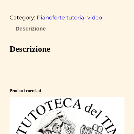
a
t
Category:
Pianoforte tutorial video
t
y
Descrizione
P
r
Descrizione
a
v
o
‘
P
Prodotti correlati
a
z
z
a
i