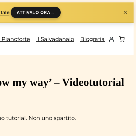
×
!
tale
ATTIVALO ORA
→
i Pianoforte
Il Salvadanaio
Biografia
ow my way’ – Videotutorial
 tutorial. Non uno spartito.