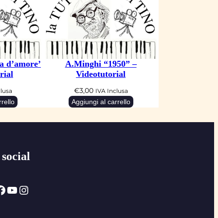
ia d’amore’
A.Minghi “1950” –
rial
Videotutorial
€
3,00
clusa
IVA Inclusa
rello
Aggiungi al carrello
 social
ok
YouTube
Instagram