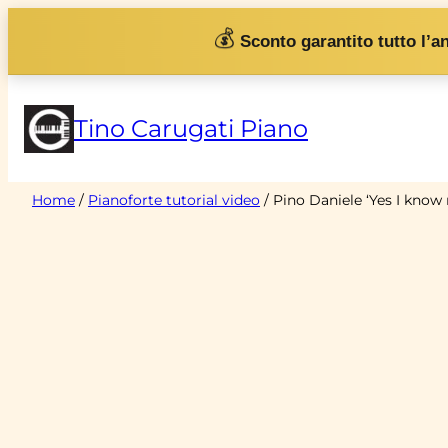
Vai
💰
Sconto garantito tutto l’a
al
contenuto
Tino Carugati Piano
Home
/
Pianoforte tutorial video
/ Pino Daniele ‘Yes I know