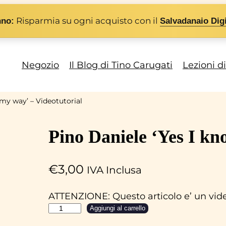
Risparmia su ogni acquisto con il
nno:
Salvadanaio Digi
Negozio
Il Blog di Tino Carugati
Lezioni d
 my way’ – Videotutorial
Pino Daniele ‘Yes I kn
€
3,00
IVA Inclusa
ATTENZIONE: Questo articolo e’ un video
P
Aggiungi al carrello
i