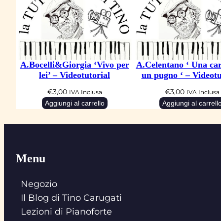
A.Bocelli&Giorgia ‘Vivo per
A.Celentano ‘ Una car
lei’ – Videotutorial
un pugno ‘ – Videotu
€
3,00
€
3,00
IVA Inclusa
IVA Inclusa
Aggiungi al carrello
Aggiungi al carrell
Menu
Negozio
Il Blog di Tino Carugati
Lezioni di Pianoforte