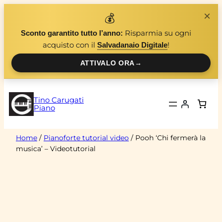
Vai
×
💰
al
Risparmia su ogni
Sconto garantito tutto l’anno:
contenuto
acquisto con il
!
Salvadanaio Digitale
ATTIVALO ORA
→
Tino Carugati
Piano
Home
/
Pianoforte tutorial video
/ Pooh ‘Chi fermerà la
musica’ – Videotutorial