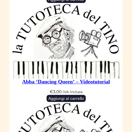
Abba ‘Dancing Queen’ – Videotutorial
€
3,00
IVA Inclusa
Aggiungi al carrello