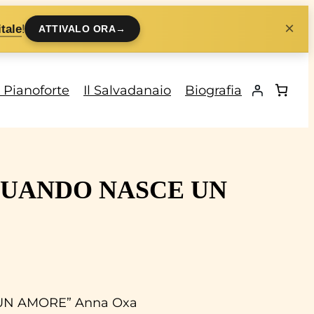
×
!
tale
ATTIVALO ORA
→
i Pianoforte
Il Salvadanaio
Biografia
e “QUANDO NASCE UN
 UN AMORE” Anna Oxa