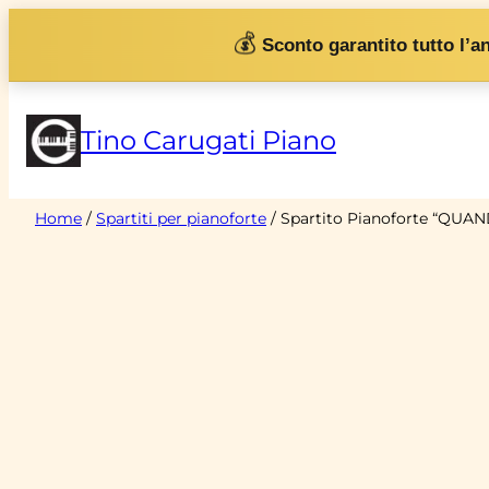
Vai
💰
Sconto garantito tutto l’a
al
contenuto
Tino Carugati Piano
Home
/
Spartiti per pianoforte
/ Spartito Pianoforte “QU