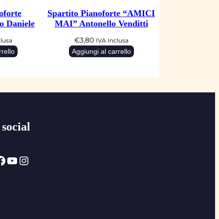
oforte
Spartito Pianoforte “AMICI
 Daniele
MAI” Antonello Venditti
€
3,80
clusa
IVA Inclusa
rello
Aggiungi al carrello
 social
ok
YouTube
Instagram