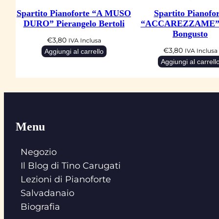
Spartito Pianoforte “A MUSO
Spartito Pianofor
DURO” Pierangelo Bertoli
“ACCAREZZAME” 
Bongusto
€
3,80
IVA Inclusa
€
3,80
Aggiungi al carrello
IVA Inclusa
Aggiungi al carrell
Menu
Negozio
Il Blog di Tino Carugati
Lezioni di Pianoforte
Salvadanaio
Biografia