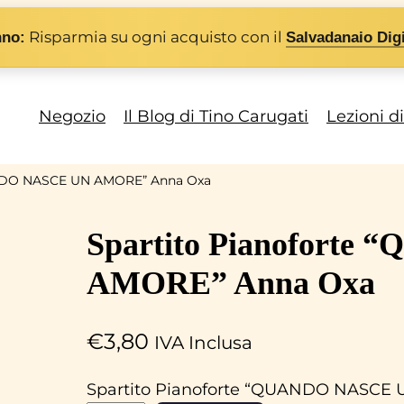
Risparmia su ogni acquisto con il
nno:
Salvadanaio Digi
Negozio
Il Blog di Tino Carugati
Lezioni d
ANDO NASCE UN AMORE” Anna Oxa
Spartito Pianofort
AMORE” Anna Oxa
€
3,80
IVA Inclusa
Spartito Pianoforte “QUANDO NASCE