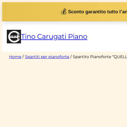
Vai
💰
Sconto garantito tutto l’a
al
contenuto
Tino Carugati Piano
Home
/
Spartiti per pianoforte
/ Spartito Pianoforte “QU