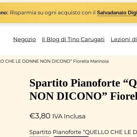
Risparmia su ogni acquisto con il
nno:
Salvadanaio Digi
Negozio
Il Blog di Tino Carugati
Lezioni d
ELLO CHE LE DONNE NON DICONO” Fiorella Mannoia
Spartito Pianofort
NON DICONO” Fiorel
€
3,80
IVA Inclusa
Spartito Pianoforte “QUELLO CHE LE