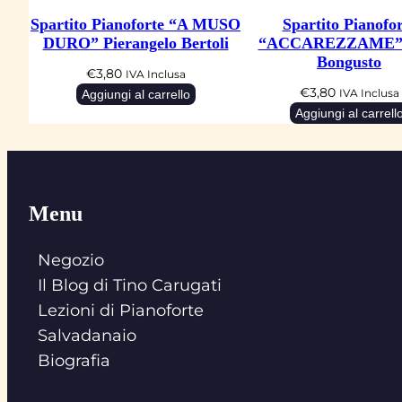
Spartito Pianoforte “A MUSO
Spartito Pianofor
DURO” Pierangelo Bertoli
“ACCAREZZAME” 
Bongusto
€
3,80
IVA Inclusa
€
3,80
Aggiungi al carrello
IVA Inclusa
Aggiungi al carrell
Menu
Negozio
Il Blog di Tino Carugati
Lezioni di Pianoforte
Salvadanaio
Biografia