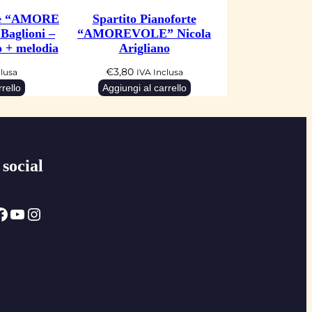
rte “AMORE
Spartito Pianoforte
aglioni –
“AMOREVOLE” Nicola
 + melodia
Arigliano
€
3,80
clusa
IVA Inclusa
rello
Aggiungi al carrello
 social
ok
YouTube
Instagram