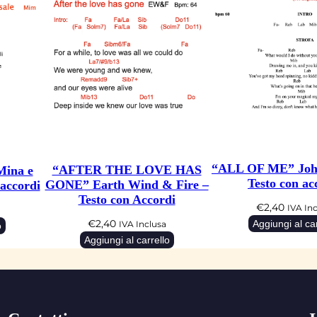
o
B
a
g
l
i
o
n
i
“ALL OF ME” Joh
“AFTER THE LOVE HAS
ina e
Testo con ac
GONE” Earth Wind & Fire –
 accordi
–
Testo con Accordi
T
€
2,40
IVA In
€
2,40
Aggiungi al car
e
IVA Inclusa
o
Aggiungi al carrello
s
t
o
c