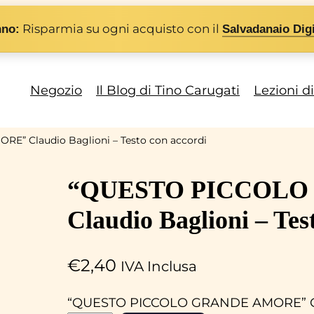
Risparmia su ogni acquisto con il
nno:
Salvadanaio Digi
Negozio
Il Blog di Tino Carugati
Lezioni d
” Claudio Baglioni – Testo con accordi
“QUESTO PICCOLO
Claudio Baglioni – Tes
€
2,40
IVA Inclusa
“QUESTO PICCOLO GRANDE AMORE” Clau