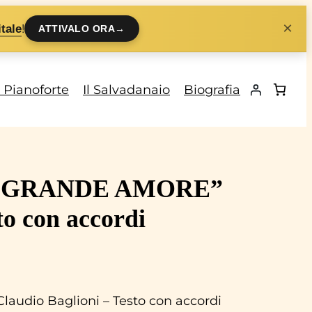
×
!
tale
ATTIVALO ORA
→
i Pianoforte
Il Salvadanaio
Biografia
 GRANDE AMORE”
to con accordi
dio Baglioni – Testo con accordi