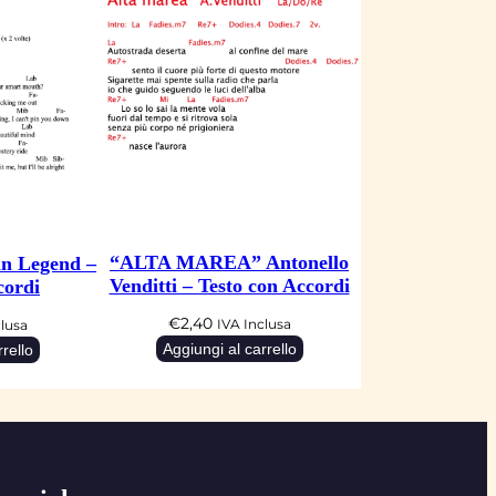
“ALTA MAREA” Antonello
n Legend –
Venditti – Testo con Accordi
cordi
€
2,40
IVA Inclusa
clusa
Aggiungi al carrello
rello