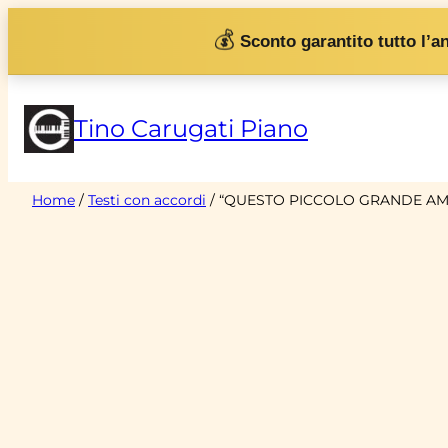
Vai
💰
Sconto garantito tutto l’a
al
contenuto
Tino Carugati Piano
Home
/
Testi con accordi
/ “QUESTO PICCOLO GRANDE AMORE