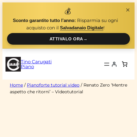
Vai
×
💰
al
Risparmia su ogni
Sconto garantito tutto l’anno:
contenuto
acquisto con il
!
Salvadanaio Digitale
ATTIVALO ORA
→
Tino Carugati
Piano
Home
/
Pianoforte tutorial video
/ Renato Zero ‘Mentre
aspetto che ritorni’ – Videotutorial