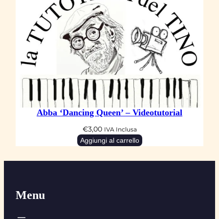
Abba ‘Dancing Queen’ – Videotutorial
€
3,00
IVA Inclusa
Aggiungi al carrello
Menu