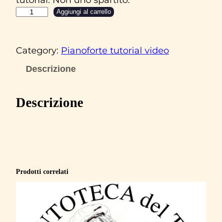
R
Aggiungi al carrello
e
n
Category:
Pianoforte tutorial video
a
t
Descrizione
o
Z
Descrizione
e
r
o
‘
M
Prodotti correlati
e
n
t
r