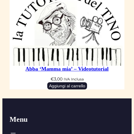
Abba ‘Mamma mia’ – Videotutorial
€
3,00
IVA Inclusa
Aggiungi al carrello
Menu