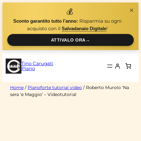
Vai
×
💰
al
Risparmia su ogni
Sconto garantito tutto l’anno:
contenuto
acquisto con il
!
Salvadanaio Digitale
ATTIVALO ORA
→
Tino Carugati
Piano
Home
/
Pianoforte tutorial video
/ Roberto Murolo ‘Na
sera ‘e Maggio’ – Videotutorial