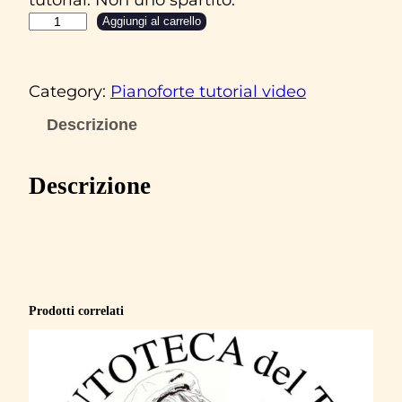
R
Aggiungi al carrello
o
b
Category:
Pianoforte tutorial video
e
r
Descrizione
t
o
Descrizione
M
u
r
o
l
Prodotti correlati
o
‘
N
a