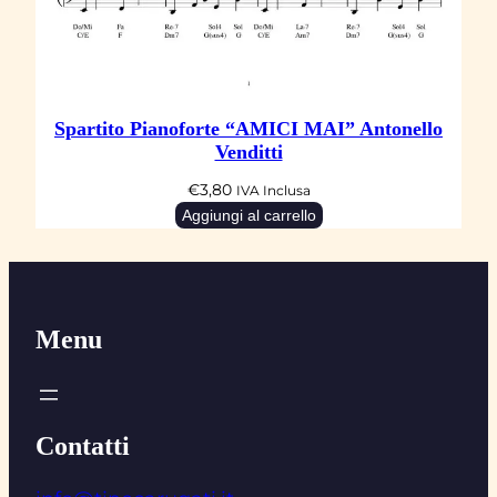
Spartito Pianoforte “AMICI MAI” Antonello
Venditti
€
3,80
IVA Inclusa
Aggiungi al carrello
Menu
Contatti