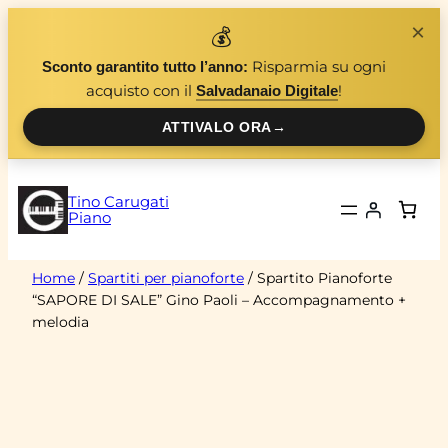
Vai
×
💰
al
Risparmia su ogni
Sconto garantito tutto l’anno:
contenuto
acquisto con il
!
Salvadanaio Digitale
ATTIVALO ORA
→
Tino Carugati
Piano
Home
/
Spartiti per pianoforte
/ Spartito Pianoforte
“SAPORE DI SALE” Gino Paoli – Accompagnamento +
melodia