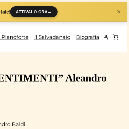
×
!
tale
ATTIVALO ORA
→
i Pianoforte
Il Salvadanaio
Biografia
 “SENTIMENTI” Aleandro
ndro Baldi