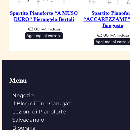
Spartito Pianoforte “A MUSO
Spartito Pianofor
DURO” Pierangelo Bertoli
“ACCAREZZAME” 
Bongusto
€
3,80
IVA Inclusa
€
3,80
Aggiungi al carrello
IVA Inclusa
Aggiungi al carrell
Menu
Negozio
Il Blog di Tino Carugati
Lezioni di Pianoforte
Salvadanaio
Biografia