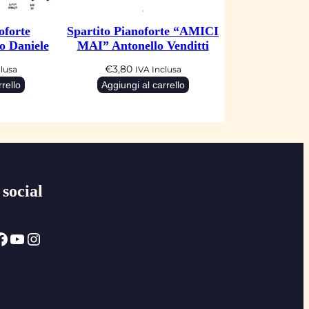
oforte
Spartito Pianoforte “AMICI
 Daniele
MAI” Antonello Venditti
€
3,80
clusa
IVA Inclusa
rello
Aggiungi al carrello
 social
ok
YouTube
Instagram