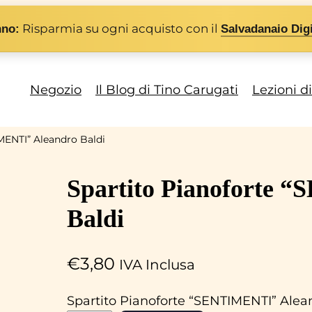
Risparmia su ogni acquisto con il
nno:
Salvadanaio Digi
Negozio
Il Blog di Tino Carugati
Lezioni d
MENTI” Aleandro Baldi
Spartito Pianoforte
Baldi
€
3,80
IVA Inclusa
Spartito Pianoforte “SENTIMENTI” Alea