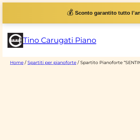
Vai
💰
Sconto garantito tutto l’a
al
contenuto
Tino Carugati Piano
Home
/
Spartiti per pianoforte
/ Spartito Pianoforte “SENTI