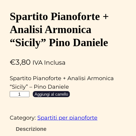
Spartito Pianoforte +
Analisi Armonica
“Sicily” Pino Daniele
€
3,80
IVA Inclusa
Spartito Pianoforte + Analisi Armonica
“Sicily” – Pino Daniele
S
Aggiungi al carrello
p
a
Category:
Spartiti per pianoforte
r
t
Descrizione