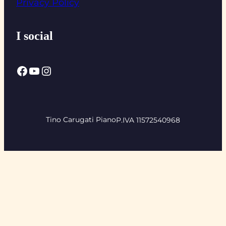
Privacy Policy
I social
Facebook
YouTube
Instagram
Tino Carugati Piano
P.IVA 11572540968