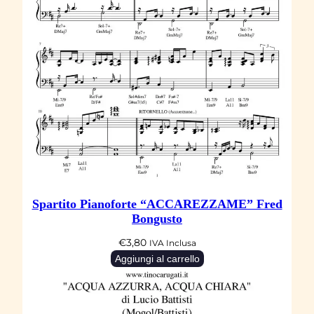
q
u
a
n
t
i
t
à
Spartito Pianoforte “ACCAREZZAME” Fred
Bongusto
€
3,80
IVA Inclusa
Aggiungi al carrello