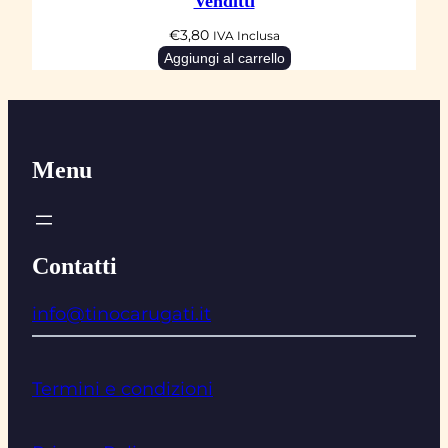
Venditti
€
3,80
IVA Inclusa
Aggiungi al carrello
Menu
Contatti
info@tinocarugati.it
Termini e condizioni