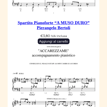
c
i
l
y
Spartito Pianoforte “A MUSO DURO”
"
Pierangelo Bertoli
P
€
3,80
IVA Inclusa
i
Aggiungi al carrello
n
o
D
a
n
i
e
l
e