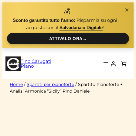
Vai
×
💰
al
Risparmia su ogni
Sconto garantito tutto l’anno:
contenuto
acquisto con il
!
Salvadanaio Digitale
ATTIVALO ORA
→
Tino Carugati
Piano
Home
/
Spartiti per pianoforte
/ Spartito Pianoforte +
Analisi Armonica “Sicily” Pino Daniele