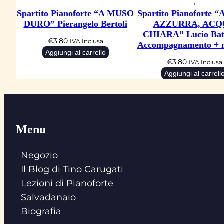
Spartito Pianoforte “A MUSO
Spartito Pianoforte
DURO” Pierangelo Bertoli
AZZURRA, ACQ
CHIARA” Lucio Batt
€
3,80
IVA Inclusa
Accompagnamento + 
Aggiungi al carrello
€
3,80
IVA Inclusa
Aggiungi al carrell
Menu
Negozio
Il Blog di Tino Carugati
Lezioni di Pianoforte
Salvadanaio
Biografia