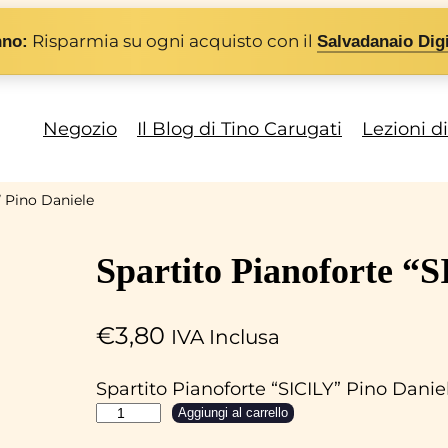
Risparmia su ogni acquisto con il
nno:
Salvadanaio Digi
Negozio
Il Blog di Tino Carugati
Lezioni d
” Pino Daniele
Spartito Pianoforte “
€
3,80
IVA Inclusa
Spartito Pianoforte “SICILY” Pino Danie
S
Aggiungi al carrello
p