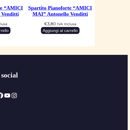
rte “AMICI
Spartito Pianoforte “AMICI
Venditti
MAI” Antonello Venditti
€
3,80
clusa
IVA Inclusa
rello
Aggiungi al carrello
 social
ok
YouTube
Instagram