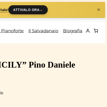
×
!
tale
ATTIVALO ORA
→
i Pianoforte
Il Salvadanaio
Biografia
SICILY” Pino Daniele
le