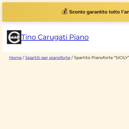
Vai
💰
Sconto garantito tutto l’a
al
contenuto
Tino Carugati Piano
Home
/
Spartiti per pianoforte
/ Spartito Pianoforte “SICILY