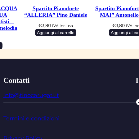
 “ACQUA
Spartito Pianoforte
Spartito Pianofo
UA
“ALLERIA” Pino Daniele
MAI” Antonello 
isti –
€
3,80
€
3,80
IVA Inclusa
IVA In
melodia
Aggiungi al carrello
Aggiungi al car
o
Contatti
I
info@tinocarugati.it
Facebo
Termini e condizioni
Privacy Policy