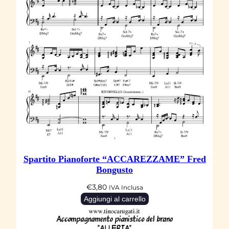
g
e
l
i
q
u
a
n
t
i
t
Spartito Pianoforte “ACCAREZZAME” Fred
à
Bongusto
€
3,80
IVA Inclusa
Aggiungi al carrello