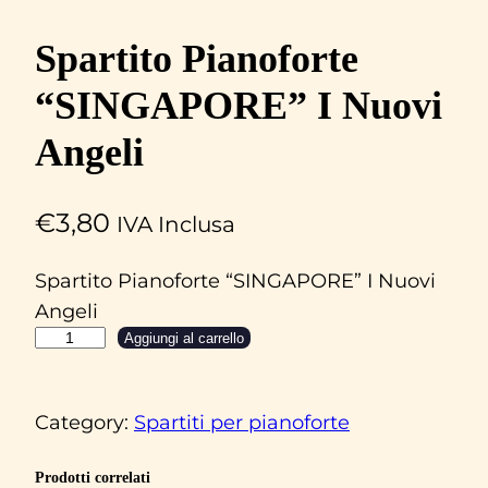
Spartito Pianoforte
“SINGAPORE” I Nuovi
Angeli
€
3,80
IVA Inclusa
Spartito Pianoforte “SINGAPORE” I Nuovi
Angeli
S
Aggiungi al carrello
p
a
Category:
Spartiti per pianoforte
r
t
Prodotti correlati