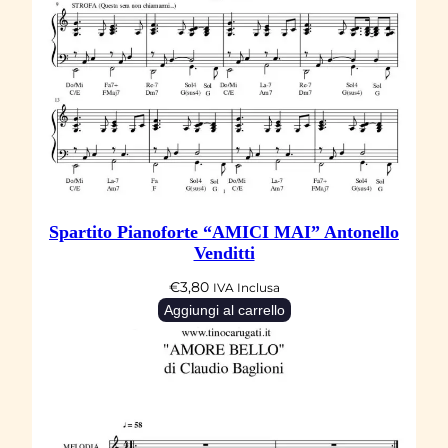
Spartito Pianoforte “AMICI MAI” Antonello
Venditti
€
3,80
IVA Inclusa
Aggiungi al carrello