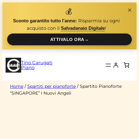
Vai
×
💰
al
Risparmia su ogni
Sconto garantito tutto l’anno:
contenuto
acquisto con il
!
Salvadanaio Digitale
ATTIVALO ORA
→
Tino Carugati
Piano
Home
/
Spartiti per pianoforte
/ Spartito Pianoforte
“SINGAPORE” I Nuovi Angeli