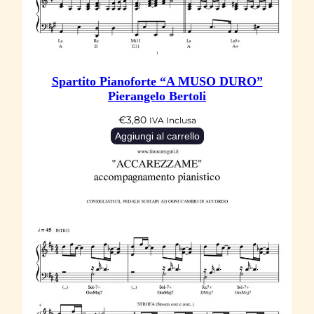
N
G
A
P
Spartito Pianoforte “A MUSO DURO”
O
Pierangelo Bertoli
R
€
3,80
E
IVA Inclusa
Aggiungi al carrello
"
I
N
u
o
v
i
A
n