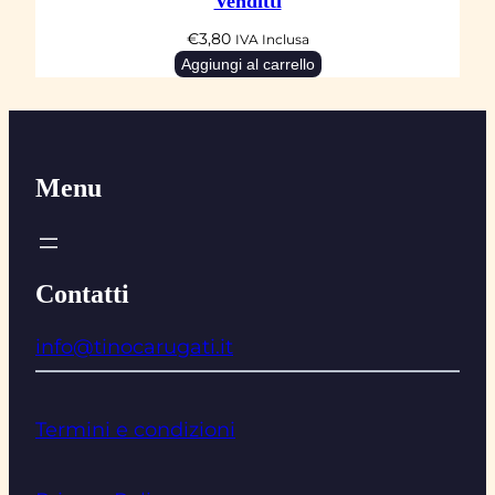
Venditti
€
3,80
IVA Inclusa
Aggiungi al carrello
Menu
Contatti
info@tinocarugati.it
Termini e condizioni