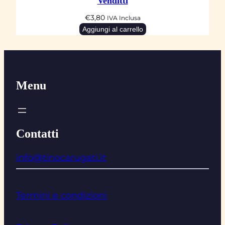
Venditti
€
3,80
IVA Inclusa
Aggiungi al carrello
Menu
Contatti
info@tinocarugati.it
Termini e condizioni