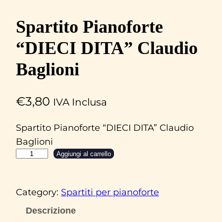
Spartito Pianoforte
“DIECI DITA” Claudio
Baglioni
€
3,80
IVA Inclusa
Spartito Pianoforte “DIECI DITA” Claudio
Baglioni
S
Aggiungi al carrello
p
a
Category:
Spartiti per pianoforte
r
t
Descrizione