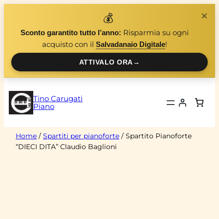
Vai
×
💰
al
Risparmia su ogni
Sconto garantito tutto l’anno:
contenuto
acquisto con il
!
Salvadanaio Digitale
ATTIVALO ORA
→
Tino Carugati
Piano
Home
/
Spartiti per pianoforte
/ Spartito Pianoforte
“DIECI DITA” Claudio Baglioni