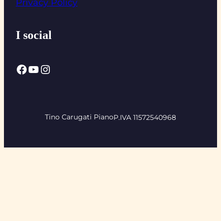
Privacy Policy
I social
Facebook
YouTube
Instagram
Tino Carugati Piano
P.IVA 11572540968