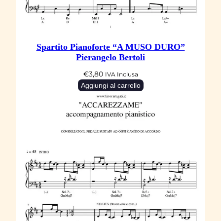
a
g
l
i
Spartito Pianoforte “A MUSO DURO”
o
Pierangelo Bertoli
n
€
3,80
IVA Inclusa
i
Aggiungi al carrello
q
u
a
n
t
i
t
à