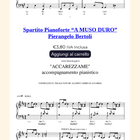
o
V
a
n
Spartito Pianoforte “A MUSO DURO”
n
Pierangelo Bertoli
e
€
3,80
IVA Inclusa
l
Aggiungi al carrello
l
i
q
u
a
n
t
i
t