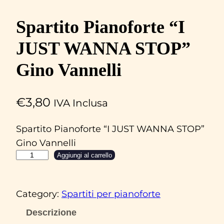
Spartito Pianoforte “I
JUST WANNA STOP”
Gino Vannelli
€
3,80
IVA Inclusa
Spartito Pianoforte “I JUST WANNA STOP”
Gino Vannelli
S
Aggiungi al carrello
p
a
Category:
Spartiti per pianoforte
r
t
Descrizione