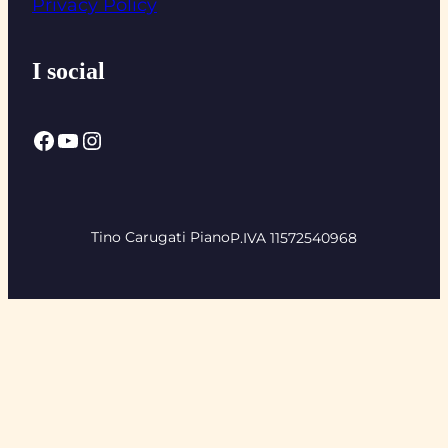
Privacy Policy
I social
Facebook
YouTube
Instagram
Tino Carugati Piano
P.IVA 11572540968