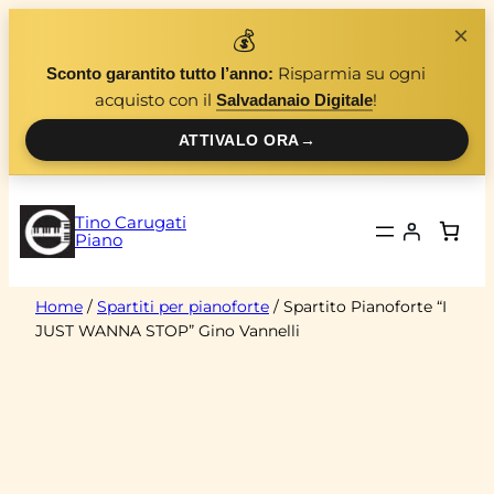
Vai
×
💰
al
Risparmia su ogni
Sconto garantito tutto l’anno:
contenuto
acquisto con il
!
Salvadanaio Digitale
ATTIVALO ORA
→
Tino Carugati
Piano
Home
/
Spartiti per pianoforte
/ Spartito Pianoforte “I
JUST WANNA STOP” Gino Vannelli