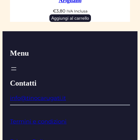
Arigliano
€
3,80
IVA Inclusa
Aggiungi al carrello
Menu
Contatti
info@tinocarugati.it
Termini e condizioni