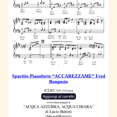
à
Spartito Pianoforte “ACCAREZZAME” Fred
Bongusto
€
3,80
IVA Inclusa
Aggiungi al carrello