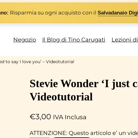
Risparmia su ogni acquisto con il
nno:
Salvadanaio Digi
Negozio
Il Blog di Tino Carugati
Lezioni d
ed to say I love you’ – Videotutorial
Stevie Wonder ‘I just ca
Videotutorial
€
3,00
IVA Inclusa
ATTENZIONE: Questo articolo e’ un video