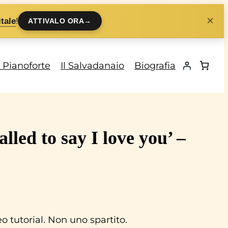
×
!
tale
ATTIVALO ORA
→
i Pianoforte
Il Salvadanaio
Biografia
lled to say I love you’ –
 tutorial. Non uno spartito.