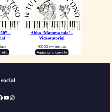
50” –
Abba ‘Mamma mia’ –
ial
Videotutorial
€
3,00
clusa
IVA Inclusa
rello
Aggiungi al carrello
 social
ok
YouTube
Instagram