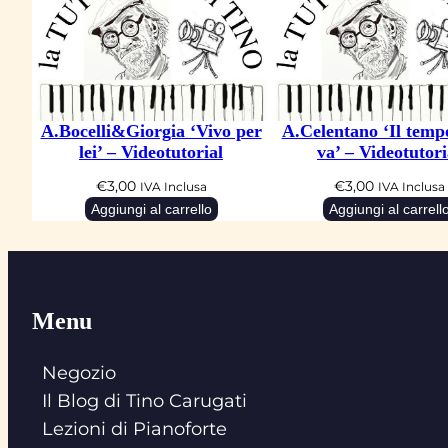
A.Bocelli&Giorgia ‘Vivo per
A.Celentano ‘Il temp
lei’ – Videotutorial
va’ – Videotutori
€
3,00
€
3,00
IVA Inclusa
IVA Inclusa
Aggiungi al carrello
Aggiungi al carrell
Menu
Negozio
Il Blog di Tino Carugati
Lezioni di Pianoforte