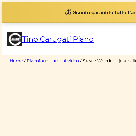
Vai
💰
Sconto garantito tutto l’a
al
contenuto
Tino Carugati Piano
Home
/
Pianoforte tutorial video
/ Stevie Wonder ‘I just call