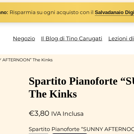
Risparmia su ogni acquisto con il
nno:
Salvadanaio Digi
Negozio
Il Blog di Tino Carugati
Lezioni d
NY AFTERNOON” The Kinks
Spartito Pianofort
The Kinks
€
3,80
IVA Inclusa
Spartito Pianoforte “SUNNY AFTERNOO