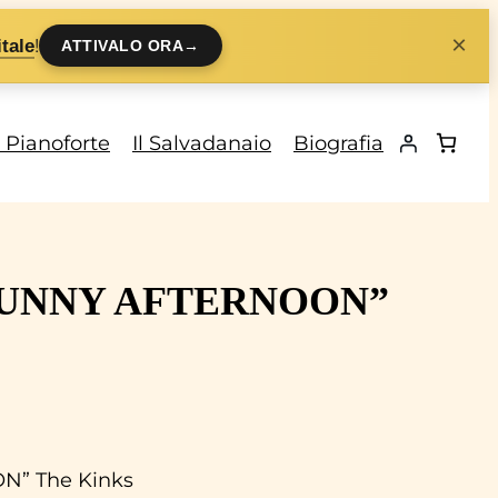
×
!
tale
ATTIVALO ORA
→
i Pianoforte
Il Salvadanaio
Biografia
e “SUNNY AFTERNOON”
N” The Kinks