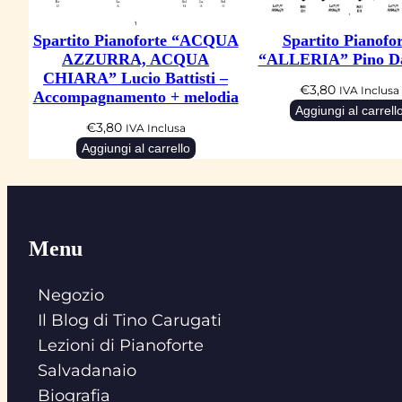
Spartito Pianoforte “ACQUA
Spartito Pianofor
AZZURRA, ACQUA
“ALLERIA” Pino Da
CHIARA” Lucio Battisti –
€
3,80
IVA Inclusa
Accompagnamento + melodia
Aggiungi al carrell
€
3,80
IVA Inclusa
Aggiungi al carrello
Menu
Negozio
Il Blog di Tino Carugati
Lezioni di Pianoforte
Salvadanaio
Biografia