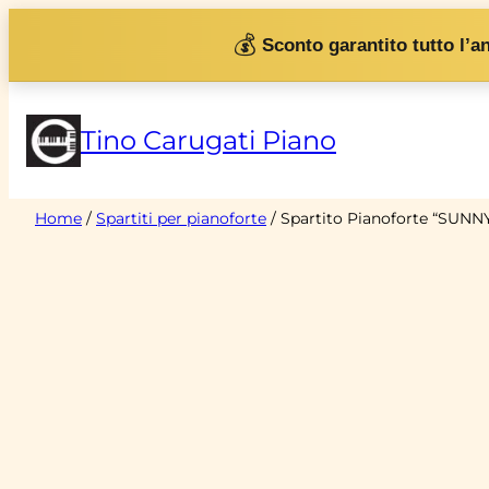
Vai
💰
Sconto garantito tutto l’a
al
contenuto
Tino Carugati Piano
Home
/
Spartiti per pianoforte
/ Spartito Pianoforte “SUN