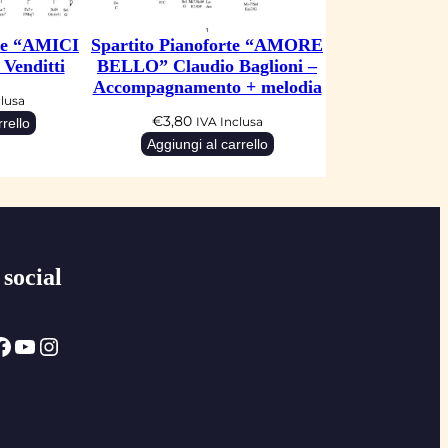
rte “AMICI
Spartito Pianoforte “AMORE
Venditti
BELLO” Claudio Baglioni –
Accompagnamento + melodia
clusa
€
3,80
rello
IVA Inclusa
Aggiungi al carrello
 social
ok
YouTube
Instagram