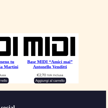
meno tu
Base MIDI “Amici mai”
ia Martini
Antonello Venditti
€
2,70
lusa
IVA Inclusa
rello
Aggiungi al carrello
 social