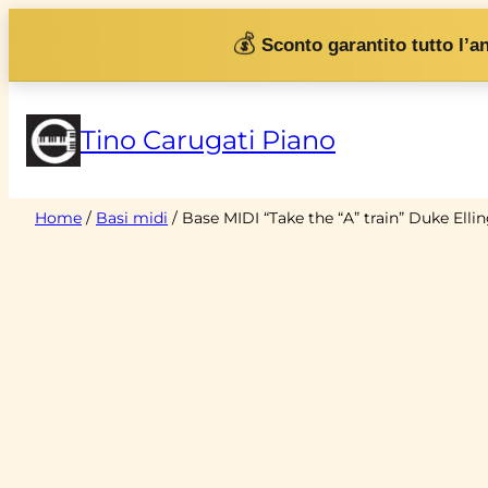
Vai
💰
Sconto garantito tutto l’a
al
contenuto
Tino Carugati Piano
Home
/
Basi midi
/ Base MIDI “Take the “A” train” Duke Elli