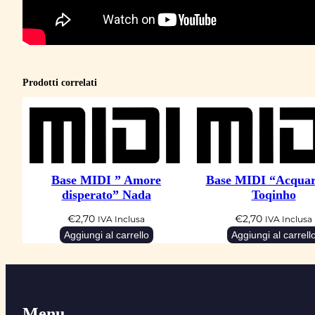
Prodotti correlati
Base MIDI ” Amore
Base MIDI “Acquar
disperato” Nada
Toqinho
€
2,70
€
2,70
IVA Inclusa
IVA Inclusa
Aggiungi al carrello
Aggiungi al carrell
Menu