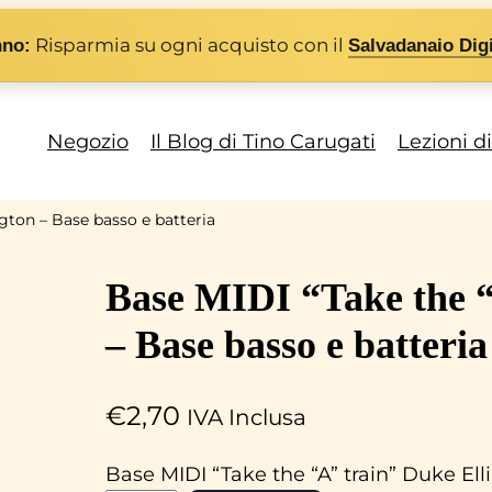
Risparmia su ogni acquisto con il
nno:
Salvadanaio Digi
Negozio
Il Blog di Tino Carugati
Lezioni d
ngton – Base basso e batteria
Base MIDI “Take the “
– Base basso e batteria
€
2,70
IVA Inclusa
Base MIDI “Take the “A” train” Duke Ell