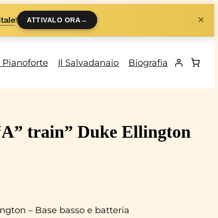
×
!
tale
ATTIVALO ORA
→
i Pianoforte
Il Salvadanaio
Biografia
A” train” Duke Ellington
ington – Base basso e batteria