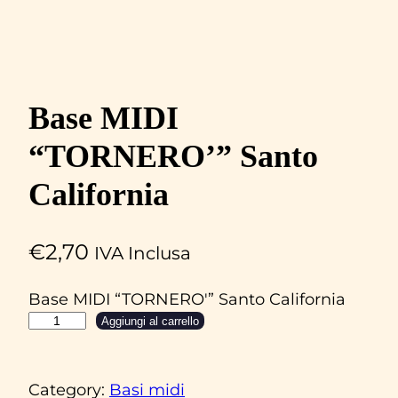
Base MIDI
“TORNERO’” Santo
California
€
2,70
IVA Inclusa
Base MIDI “TORNERO'” Santo California
B
Aggiungi al carrello
a
s
Category:
Basi midi