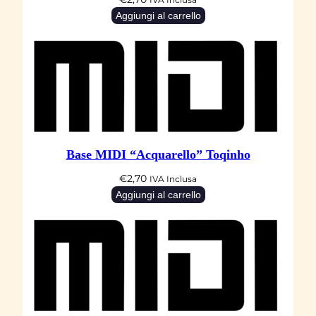
a
IVA Inclusa
Aggiungi al carrello
n
t
o
C
a
l
i
Base MIDI “Acquarello” Toqinho
f
o
€
2,70
IVA Inclusa
Aggiungi al carrello
r
n
i
a
q
u