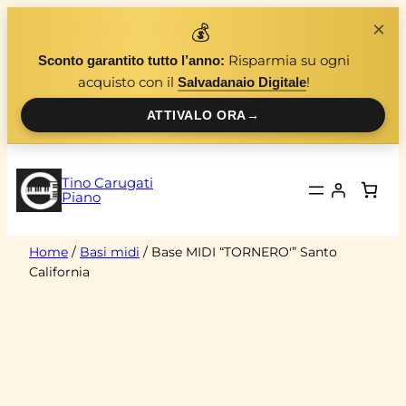
Vai
×
💰
al
Risparmia su ogni
Sconto garantito tutto l’anno:
contenuto
acquisto con il
!
Salvadanaio Digitale
ATTIVALO ORA
→
Tino Carugati
Piano
Home
/
Basi midi
/ Base MIDI “TORNERO'” Santo
California