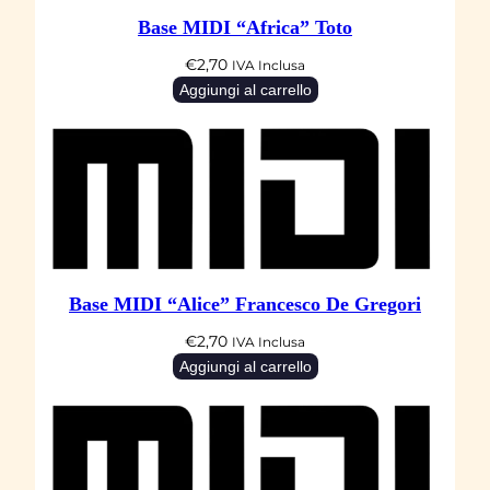
a
Base MIDI “Africa” Toto
n
t
€
2,70
IVA Inclusa
i
Aggiungi al carrello
t
à
Base MIDI “Alice” Francesco De Gregori
€
2,70
IVA Inclusa
Aggiungi al carrello