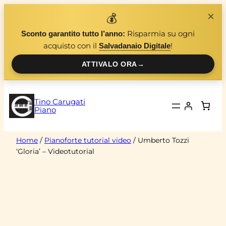
Vai
×
💰
al
Risparmia su ogni
Sconto garantito tutto l’anno:
contenuto
acquisto con il
!
Salvadanaio Digitale
ATTIVALO ORA
→
Tino Carugati
Piano
Home
/
Pianoforte tutorial video
/ Umberto Tozzi
‘Gloria’ – Videotutorial