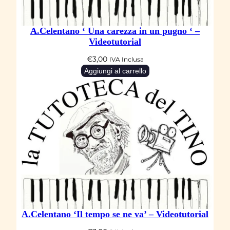
l
q
A.Celentano ‘ Una carezza in un pugno ‘ –
u
Videotutorial
a
€
3,00
IVA Inclusa
n
Aggiungi al carrello
t
i
t
à
A.Celentano ‘Il tempo se ne va’ – Videotutorial