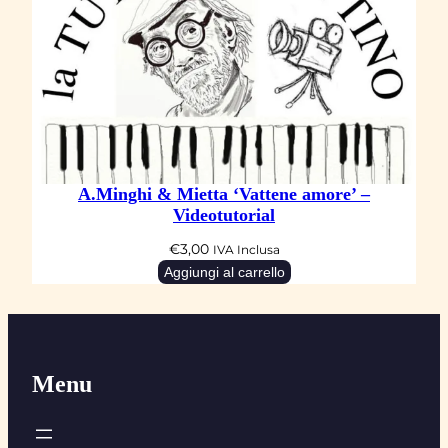
A.Minghi & Mietta ‘Vattene amore’ –
Videotutorial
€
3,00
IVA Inclusa
Aggiungi al carrello
Menu