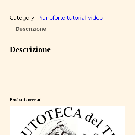
m
b
Category:
Pianoforte tutorial video
e
r
Descrizione
t
o
Descrizione
T
o
z
z
i
‘
Prodotti correlati
G
l
o
r