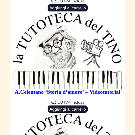
€
3,00
IVA Inclusa
Aggiungi al carrello
A.Celentano ‘Storia d’amore’ – Videotutorial
€
3,00
IVA Inclusa
Aggiungi al carrello