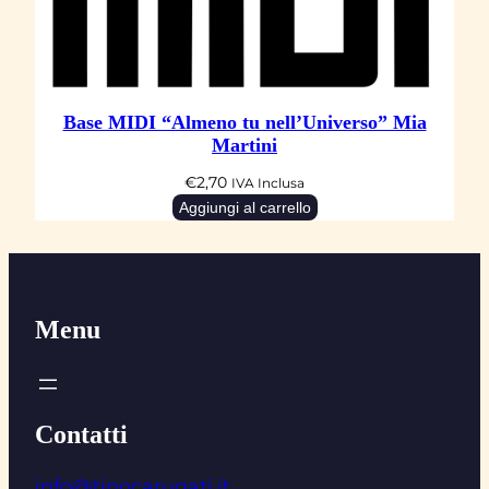
Base MIDI “Almeno tu nell’Universo” Mia
Martini
€
2,70
IVA Inclusa
Aggiungi al carrello
Menu
Contatti
info@tinocarugati.it