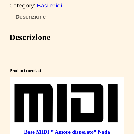
s
Category:
Basi midi
e
M
Descrizione
I
D
Descrizione
I
"
U
N
Prodotti correlati
P
U
G
N
O
D
I
Base MIDI ” Amore disperato” Nada