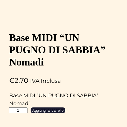
Base MIDI “UN
PUGNO DI SABBIA”
Nomadi
€
2,70
IVA Inclusa
Base MIDI “UN PUGNO DI SABBIA”
Nomadi
B
Aggiungi al carrello
a