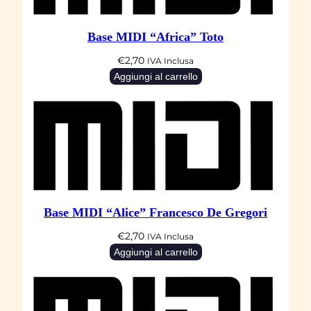
n
t
Base MIDI “Africa” Toto
i
t
€
2,70
IVA Inclusa
à
Aggiungi al carrello
Base MIDI “Alice” Francesco De Gregori
€
2,70
IVA Inclusa
Aggiungi al carrello