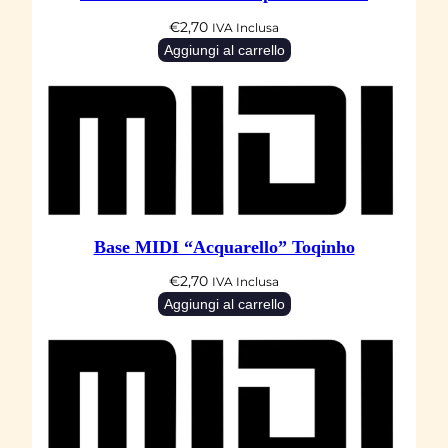
S
A
€
2,70
IVA Inclusa
Aggiungi al carrello
B
B
I
A
"
N
o
Base MIDI “Acquarello” Toqinho
m
a
€
2,70
IVA Inclusa
Aggiungi al carrello
d
i
q
u
a