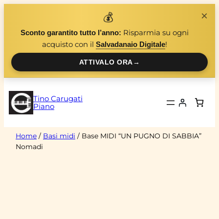
Vai
×
💰
al
Risparmia su ogni
Sconto garantito tutto l’anno:
contenuto
acquisto con il
!
Salvadanaio Digitale
ATTIVALO ORA
→
Tino Carugati
Piano
Home
/
Basi midi
/ Base MIDI “UN PUGNO DI SABBIA”
Nomadi