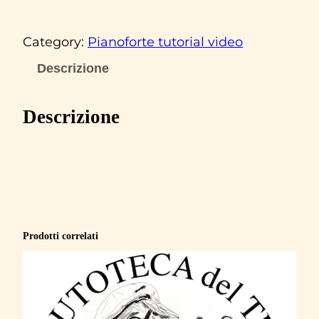
a
s
Category:
Pianoforte tutorial video
c
o
Descrizione
R
o
Descrizione
s
s
i
‘
O
g
Prodotti correlati
n
i
v
o