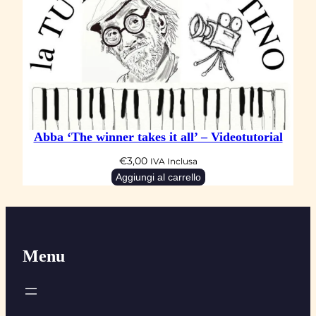
Abba ‘The winner takes it all’ – Videotutorial
€
3,00
IVA Inclusa
Aggiungi al carrello
Menu