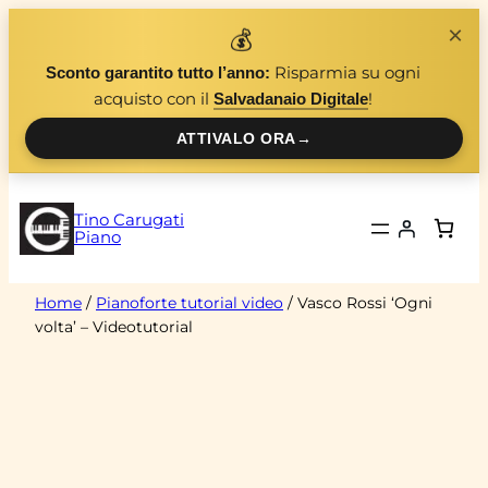
Vai
×
💰
al
Risparmia su ogni
Sconto garantito tutto l’anno:
contenuto
acquisto con il
!
Salvadanaio Digitale
ATTIVALO ORA
→
Tino Carugati
Piano
Home
/
Pianoforte tutorial video
/ Vasco Rossi ‘Ogni
volta’ – Videotutorial