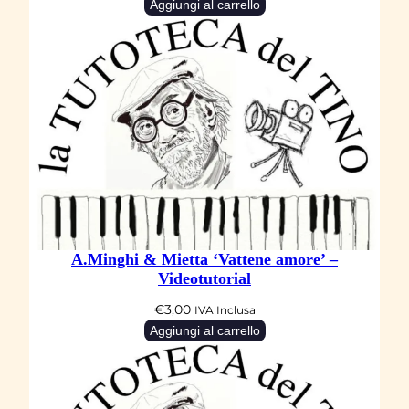
Aggiungi al carrello
A.Minghi & Mietta ‘Vattene amore’ –
Videotutorial
€
3,00
IVA Inclusa
Aggiungi al carrello