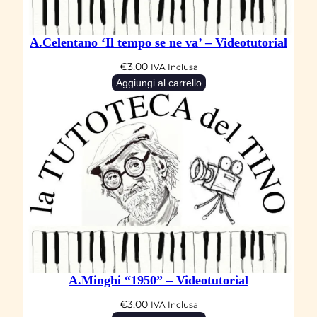
a
l
A.Celentano ‘Il tempo se ne va’ – Videotutorial
q
€
3,00
u
IVA Inclusa
Aggiungi al carrello
a
n
t
i
t
à
A.Minghi “1950” – Videotutorial
€
3,00
IVA Inclusa