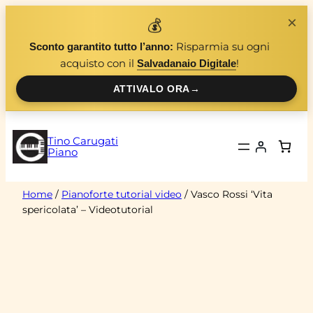
Vai
×
💰
al
Risparmia su ogni
Sconto garantito tutto l’anno:
contenuto
acquisto con il
!
Salvadanaio Digitale
ATTIVALO ORA
→
Tino Carugati
Piano
Home
/
Pianoforte tutorial video
/ Vasco Rossi ‘Vita
spericolata’ – Videotutorial