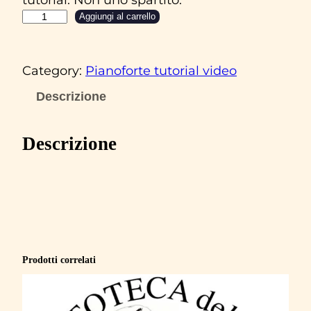
V
Aggiungi al carrello
a
s
Category:
Pianoforte tutorial video
c
o
Descrizione
R
o
Descrizione
s
s
i
‘
V
i
Prodotti correlati
t
a
s