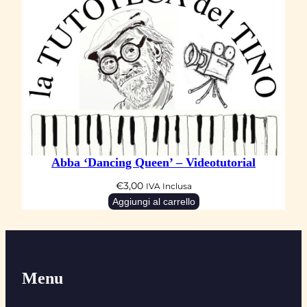
Abba ‘Dancing Queen’ – Videotutorial
€
3,00
IVA Inclusa
Aggiungi al carrello
Menu