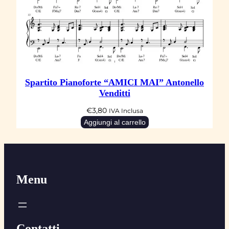
Spartito Pianoforte “AMICI MAI” Antonello
Venditti
€
3,80
IVA Inclusa
Aggiungi al carrello
Menu
Contatti