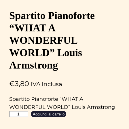
Spartito Pianoforte
“WHAT A
WONDERFUL
WORLD” Louis
Armstrong
€
3,80
IVA Inclusa
Spartito Pianoforte “WHAT A
WONDERFUL WORLD” Louis Armstrong
S
Aggiungi al carrello
p