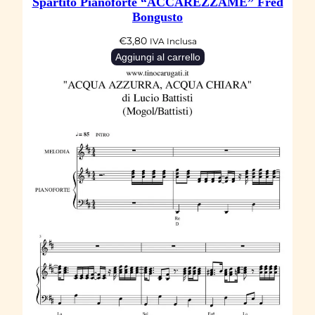
Spartito Pianoforte “ACCAREZZAME” Fred
Bongusto
€
3,80
IVA Inclusa
Aggiungi al carrello