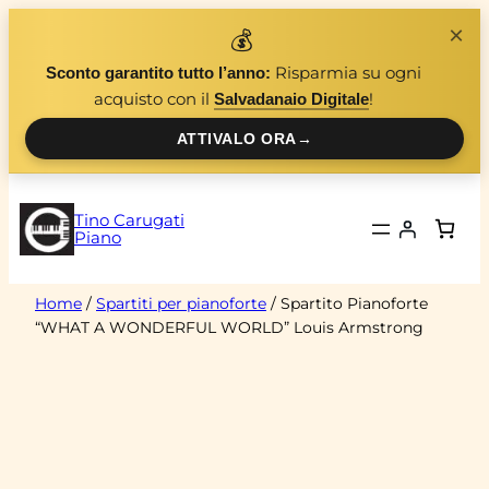
Vai
×
💰
al
Risparmia su ogni
Sconto garantito tutto l’anno:
contenuto
acquisto con il
!
Salvadanaio Digitale
ATTIVALO ORA
→
Tino Carugati
Piano
Home
/
Spartiti per pianoforte
/ Spartito Pianoforte
“WHAT A WONDERFUL WORLD” Louis Armstrong