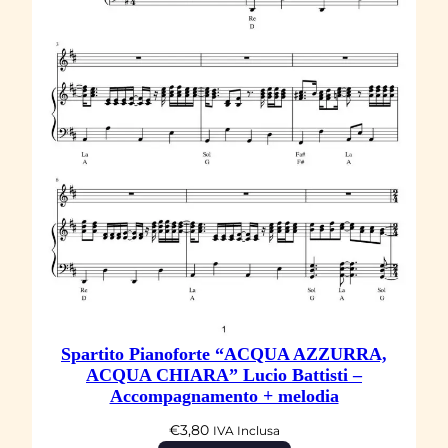
A
L
"
T
h
e
N
e
w
V
a
u
Spartito Pianoforte “ACQUA AZZURRA,
d
ACQUA CHIARA” Lucio Battisti –
e
Accompagnamento + melodia
v
€
3,80
IVA Inclusa
i