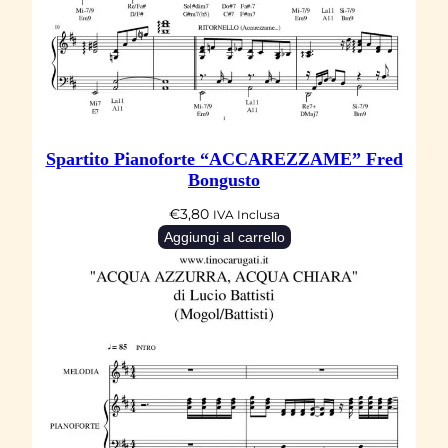
I
N
C
H
E
Spartito Pianoforte “ACCAREZZAME” Fred
S
Bongusto
T
€
3,80
E
IVA Inclusa
Aggiungi al carrello
R
C
A
T
H
E
D
R