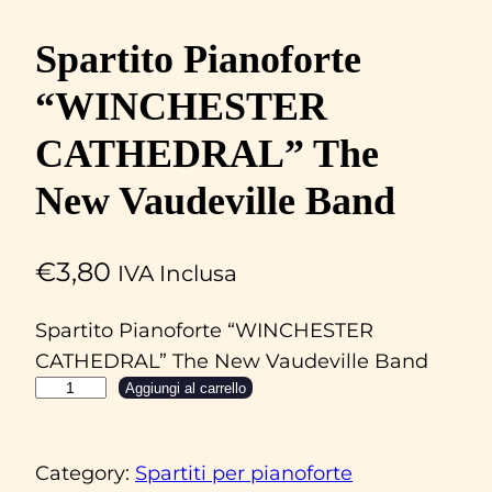
Spartito Pianoforte
“WINCHESTER
CATHEDRAL” The
New Vaudeville Band
€
3,80
IVA Inclusa
Spartito Pianoforte “WINCHESTER
CATHEDRAL” The New Vaudeville Band
S
Aggiungi al carrello
p
a
Category:
Spartiti per pianoforte
r