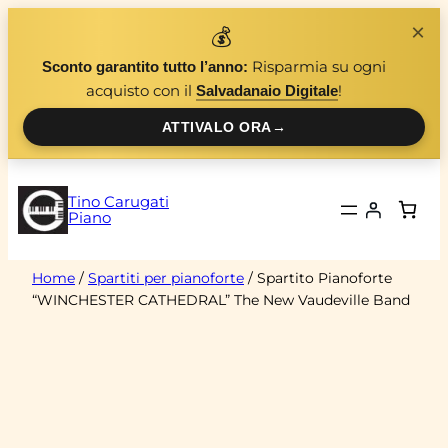
Vai
×
💰
al
Risparmia su ogni
Sconto garantito tutto l’anno:
contenuto
acquisto con il
!
Salvadanaio Digitale
ATTIVALO ORA
→
Tino Carugati
Piano
Home
/
Spartiti per pianoforte
/ Spartito Pianoforte
“WINCHESTER CATHEDRAL” The New Vaudeville Band