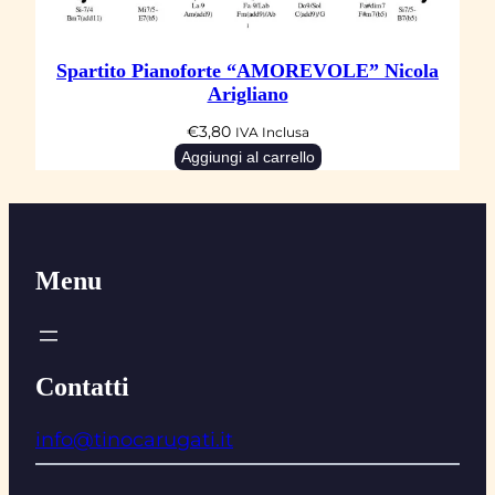
Spartito Pianoforte “AMOREVOLE” Nicola
Arigliano
€
3,80
IVA Inclusa
Aggiungi al carrello
Menu
Contatti
info@tinocarugati.it