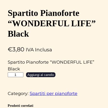
Spartito Pianoforte
“WONDERFUL LIFE”
Black
€
3,80
IVA Inclusa
Spartito Pianoforte “WONDERFUL LIFE”
Black
S
Aggiungi al carrello
p
a
Category:
Spartiti per pianoforte
r
t
Prodotti correlati