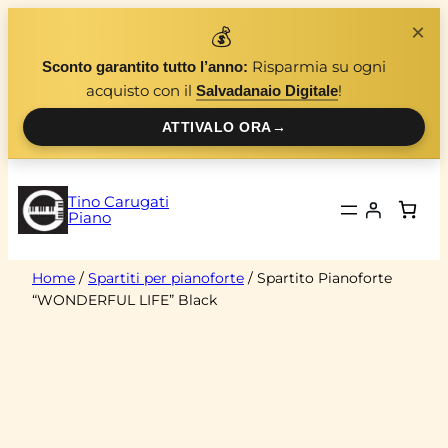
Vai
×
💰
al
Risparmia su ogni
Sconto garantito tutto l’anno:
contenuto
acquisto con il
!
Salvadanaio Digitale
ATTIVALO ORA
→
Tino Carugati
Piano
Home
/
Spartiti per pianoforte
/ Spartito Pianoforte
“WONDERFUL LIFE” Black