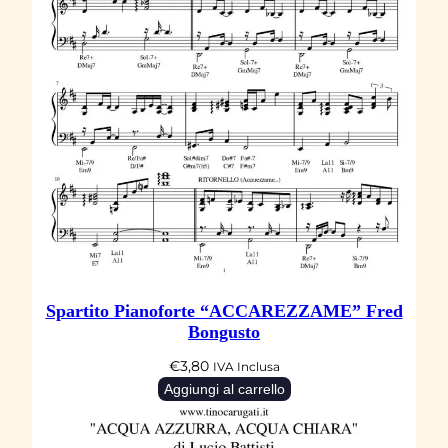
k
q
u
a
n
t
i
t
à
Spartito Pianoforte “ACCAREZZAME” Fred
Bongusto
€
3,80
IVA Inclusa
Aggiungi al carrello