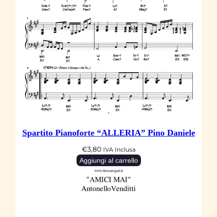
Spartito Pianoforte “ALLERIA” Pino Daniele
€
3,80
IVA Inclusa
Aggiungi al carrello