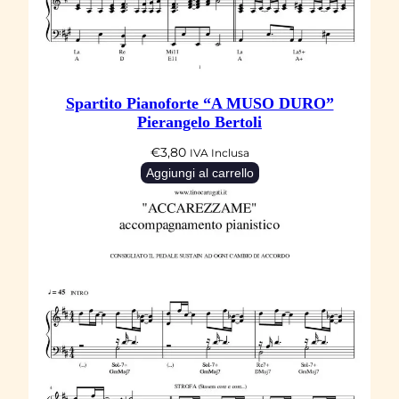
N
D
E
R
Spartito Pianoforte “A MUSO DURO”
F
Pierangelo Bertoli
U
€
3,80
L
IVA Inclusa
Aggiungi al carrello
L
I
F
E
"
B
l
a
c