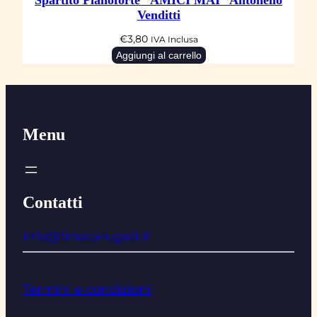
Spartito Pianoforte “AMICI MAI” Antonello
Venditti
€
3,80
IVA Inclusa
Aggiungi al carrello
Menu
Contatti
info@tinocarugati.it
Termini e condizioni