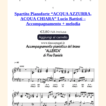
Spartito Pianoforte “ACQUA AZZURRA,
ACQUA CHIARA” Lucio Battisti –
Accompagnamento + melodia
€
3,80
IVA Inclusa
Aggiungi al carrello