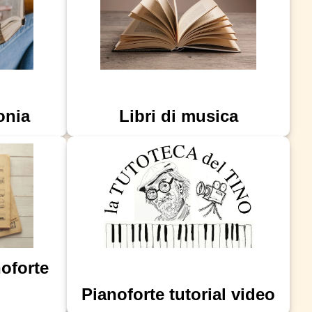
onia
Libri di musica
noforte
Pianoforte tutorial video