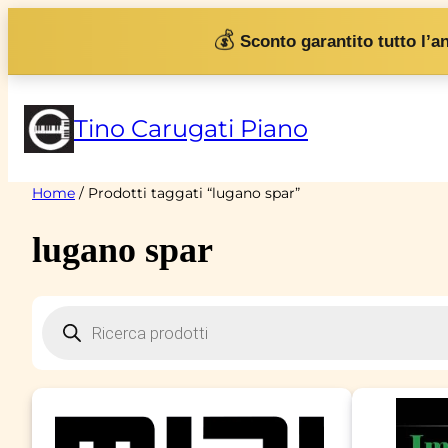
Vai
💰
Sconto garantito tutto l’a
al
contenuto
Tino Carugati Piano
Home
/ Prodotti taggati “lugano spar”
lugano spar
Products
search