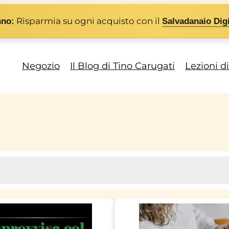
Risparmia su ogni acquisto con il
nno:
Salvadanaio Digi
Negozio
Il Blog di Tino Carugati
Lezioni d