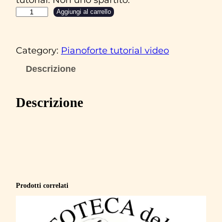
A
Aggiungi al carrello
l
b
Category:
Pianoforte tutorial video
e
r
Descrizione
t
o
Descrizione
F
o
r
t
i
s
Prodotti correlati
“
S
e