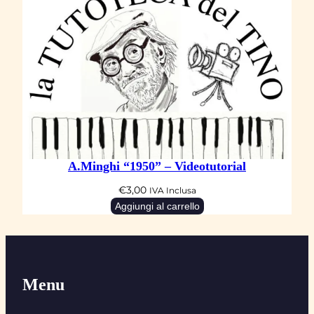
A.Minghi “1950” – Videotutorial
€
3,00
IVA Inclusa
Aggiungi al carrello
Menu