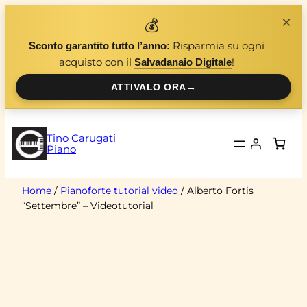
Vai
×
💰
al
Risparmia su ogni
Sconto garantito tutto l’anno:
contenuto
acquisto con il
!
Salvadanaio Digitale
ATTIVALO ORA
→
Tino Carugati
Piano
Home
/
Pianoforte tutorial video
/ Alberto Fortis
“Settembre” – Videotutorial