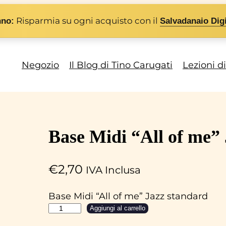
Risparmia su ogni acquisto con il
nno:
Salvadanaio Digi
Negozio
Il Blog di Tino Carugati
Lezioni d
Base Midi “All of me”
€
2,70
IVA Inclusa
Base Midi “All of me” Jazz standard
B
Aggiungi al carrello
a