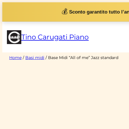
Vai
💰
Sconto garantito tutto l’a
al
contenuto
Tino Carugati Piano
Home
/
Basi midi
/ Base Midi “All of me” Jazz standard