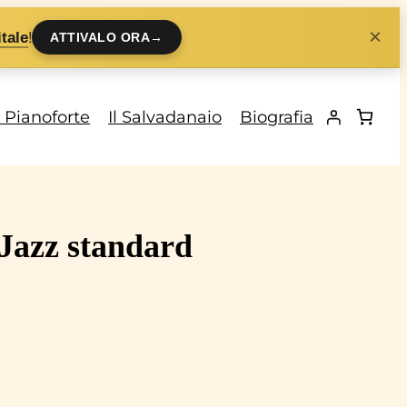
×
!
tale
ATTIVALO ORA
→
i Pianoforte
Il Salvadanaio
Biografia
 Jazz standard