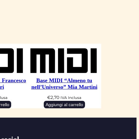
 Francesco
Base MIDI “Almeno tu
ri
nell’Universo” Mia Martini
€
2,70
lusa
IVA Inclusa
rello
Aggiungi al carrello