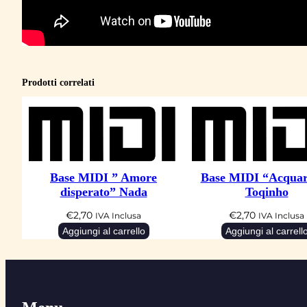
Prodotti correlati
Base MIDI ” Amore
Base MIDI “Acquar
disperato” Nada
Toqinho
€
2,70
€
2,70
IVA Inclusa
IVA Inclusa
Aggiungi al carrello
Aggiungi al carrell