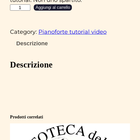
A
Aggiungi al carrello
n
t
Category:
Pianoforte tutorial video
o
n
Descrizione
e
l
Descrizione
l
o
V
e
n
d
Prodotti correlati
i
t
t