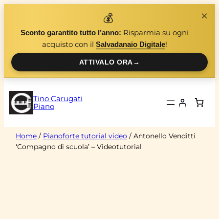
Vai
×
💰
al
Risparmia su ogni
Sconto garantito tutto l’anno:
contenuto
acquisto con il
!
Salvadanaio Digitale
ATTIVALO ORA
→
Tino Carugati
Piano
Home
/
Pianoforte tutorial video
/ Antonello Venditti
‘Compagno di scuola’ – Videotutorial