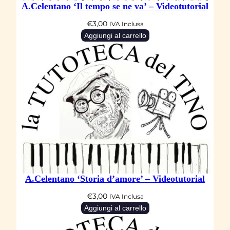
A.Celentano ‘Il tempo se ne va’ – Videotutorial
l
€
3,00
IVA Inclusa
q
Aggiungi al carrello
u
a
n
t
i
t
à
A.Celentano ‘Storia d’amore’ – Videotutorial
€
3,00
IVA Inclusa
Aggiungi al carrello