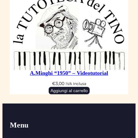
A.Minghi “1950” – Videotutorial
€
3,00
IVA Inclusa
Aggiungi al carrello
Menu