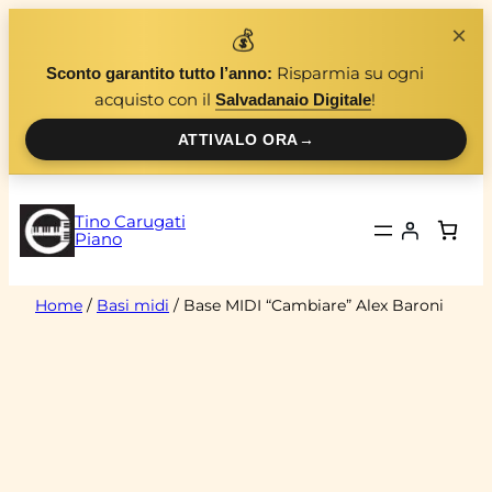
Vai
×
💰
al
Risparmia su ogni
Sconto garantito tutto l’anno:
contenuto
acquisto con il
!
Salvadanaio Digitale
ATTIVALO ORA
→
Tino Carugati
Piano
Home
/
Basi midi
/ Base MIDI “Cambiare” Alex Baroni