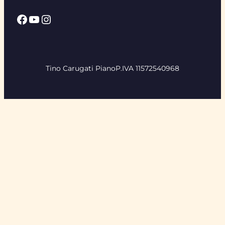
Facebook
YouTube
Instagram
Tino Carugati Piano
P.IVA 11572540968