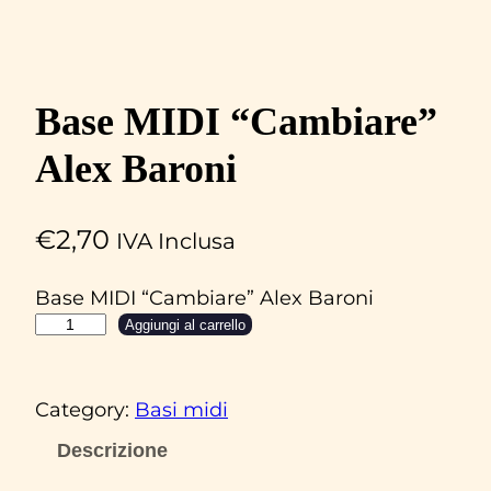
Base MIDI “Cambiare”
Alex Baroni
€
2,70
IVA Inclusa
Base MIDI “Cambiare” Alex Baroni
B
Aggiungi al carrello
a
s
Category:
Basi midi
e
M
Descrizione
I