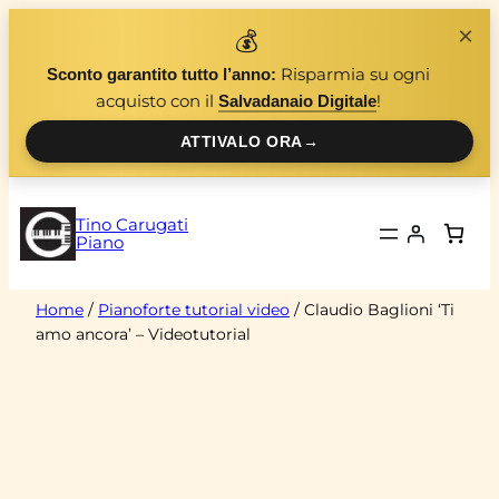
Vai
×
💰
al
Risparmia su ogni
Sconto garantito tutto l’anno:
contenuto
acquisto con il
!
Salvadanaio Digitale
ATTIVALO ORA
→
Tino Carugati
Piano
Home
/
Pianoforte tutorial video
/ Claudio Baglioni ‘Ti
amo ancora’ – Videotutorial