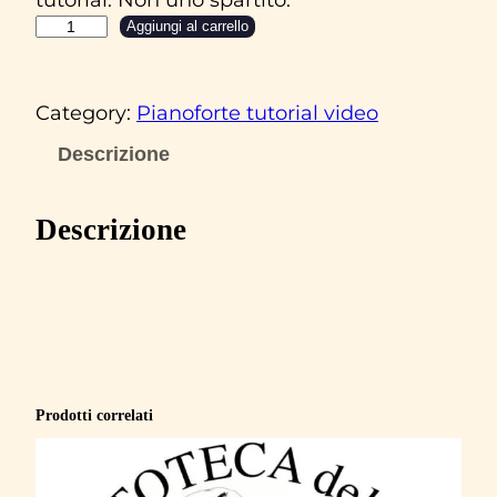
C
Aggiungi al carrello
l
a
Category:
Pianoforte tutorial video
u
d
Descrizione
i
o
Descrizione
B
a
g
l
i
o
Prodotti correlati
n
i
‘