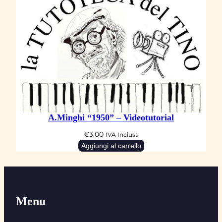
A.Minghi “1950” – Videotutorial
€
3,00
IVA Inclusa
Aggiungi al carrello
Menu