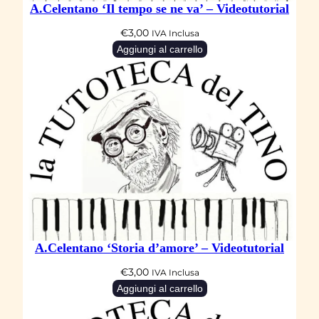
A.Celentano ‘Il tempo se ne va’ – Videotutorial
t
€
3,00
IVA Inclusa
à
Aggiungi al carrello
A.Celentano ‘Storia d’amore’ – Videotutorial
€
3,00
IVA Inclusa
Aggiungi al carrello