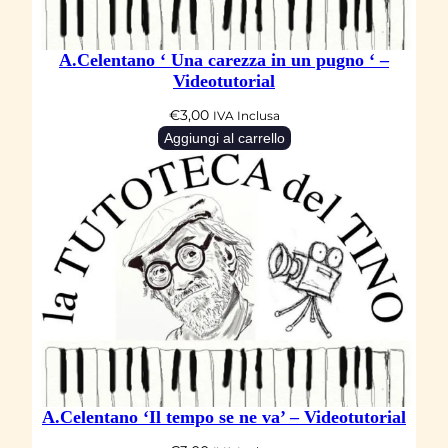
q
u
A.Celentano ‘ Una carezza in un pugno ‘ –
a
Videotutorial
n
€
3,00
IVA Inclusa
t
Aggiungi al carrello
i
t
à
A.Celentano ‘Il tempo se ne va’ – Videotutorial