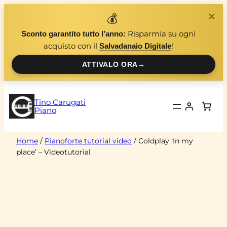
Vai
×
💰
al
Risparmia su ogni
Sconto garantito tutto l’anno:
contenuto
acquisto con il
!
Salvadanaio Digitale
ATTIVALO ORA
→
Tino Carugati
Piano
Home
/
Pianoforte tutorial video
/ Coldplay ‘In my
place’ – Videotutorial