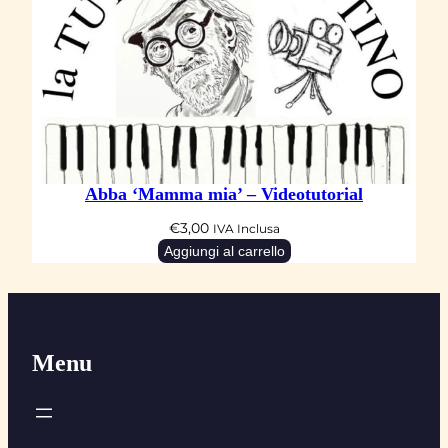
Abba ‘Mamma mia’ – Videotutorial
€
3,00
IVA Inclusa
Aggiungi al carrello
Menu