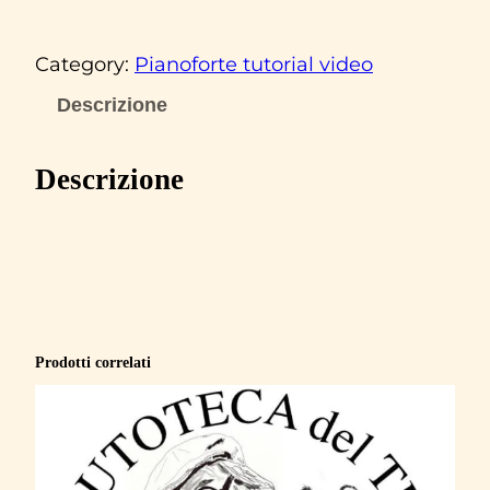
o
l
Category:
Pianoforte tutorial video
d
p
Descrizione
l
a
Descrizione
y
‘
I
n
m
y
Prodotti correlati
p
l
a
c