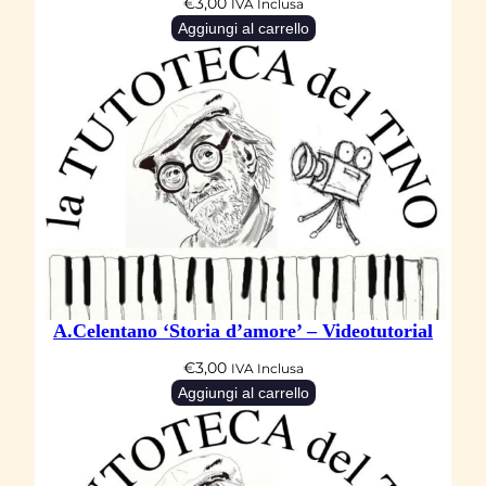
€
3,00
IVA Inclusa
Aggiungi al carrello
A.Celentano ‘Storia d’amore’ – Videotutorial
€
3,00
IVA Inclusa
Aggiungi al carrello