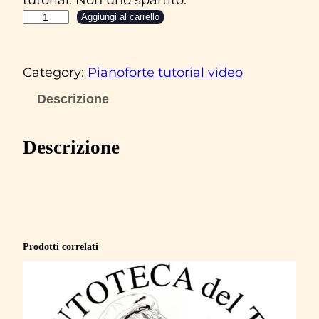
P
Aggiungi al carrello
i
n
Category:
Pianoforte tutorial video
o
D
Descrizione
a
n
Descrizione
i
e
l
e
&
Prodotti correlati
I
r
e
n