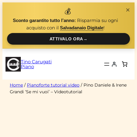
Vai
×
💰
al
Risparmia su ogni
Sconto garantito tutto l’anno:
contenuto
acquisto con il
!
Salvadanaio Digitale
ATTIVALO ORA
→
Tino Carugati
Piano
Home
/
Pianoforte tutorial video
/ Pino Daniele & Irene
Grandi ‘Se mi vuoi’ – Videotutorial