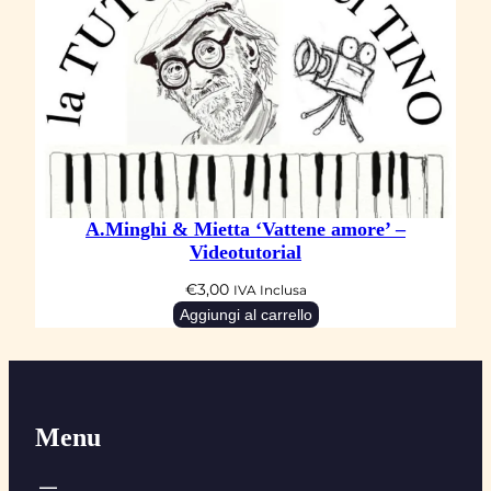
A.Minghi & Mietta ‘Vattene amore’ –
Videotutorial
€
3,00
IVA Inclusa
Aggiungi al carrello
Menu