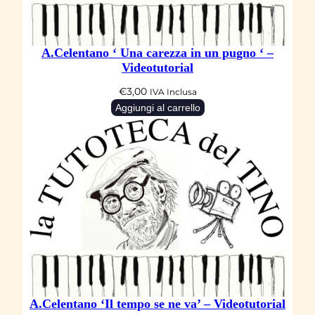
’
–
A.Celentano ‘ Una carezza in un pugno ‘ –
V
Videotutorial
i
€
3,00
IVA Inclusa
d
Aggiungi al carrello
e
o
t
u
t
o
r
i
a
l
A.Celentano ‘Il tempo se ne va’ – Videotutorial
q